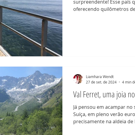
surpreendente! Esse país 
oferecendo quilômetros de 
amantes da bicicleta, a des
paisagens em experiências 
Lèman - Saint-Prex Hoje trago pra vocês um roteiro
maravilhoso! Com o lago 
maior parte do tempo, é u
poucas subidas e várias p
Saint-Prex Eu e o Gui gost
Liamhara Wendt
27 de set. de 2024
4 min d
Val Ferret, uma joia n
Já pensou em acampar no s
Suíça, em pleno verão europeu? Em Val
precisamente na aldeia de La Fouly é o l
para essa vivencia inesque