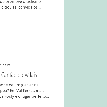
que promove o ciclismo
ciclovias, convida os
frutar as mais belas
incríveis. Margem do lago
Lèman como companhia na
m pedal tranquilo, com
aradas para contemplação.
amos tanto desse tr
e leitura
o Cantão do Valais
opé de um glaciar na
 Ferret, mais
ugar perfeito
cível. Minha vontade de