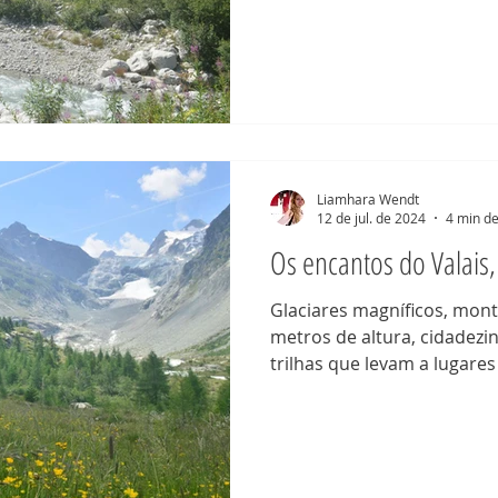
voltar ao Valais era enor
de semana incrível em Val 
completamente apaixonada
me falou sobre sua ideia 
Dolent, ao sul do Valais, t
a barraca e ass
Liamhara Wendt
12 de jul. de 2024
4 min de
Os encantos do Valais,
Glaciares magníficos, mon
metros de altura, cidadezin
trilhas que levam a lugares
folego, assim é o Valais, u
da Suíça. trilha para o Glacier Mont Miné Logo que
recebemos o convite de no
um fim de semana em seu 
Glacier Mont Miné, meus ol