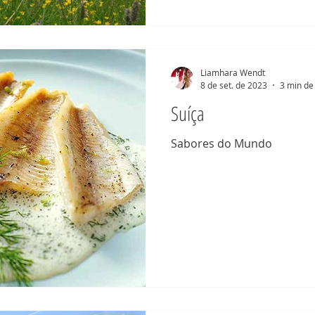
Estávamos cheios de expec
região, e assim
Liamhara Wendt
8 de set. de 2023
3 min de 
Suíça
Sabores do Mundo