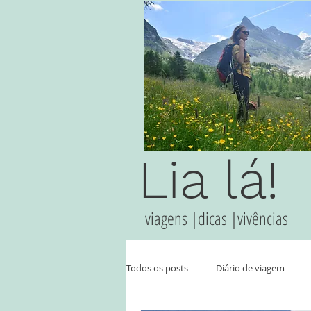
Lia lá!
viagens |dicas |vivências
Todos os posts
Diário de viagem