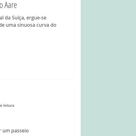
io Aare
al da Suíça, ergue-se
de uma sinuosa curva do
e leitura
!
er um passeio