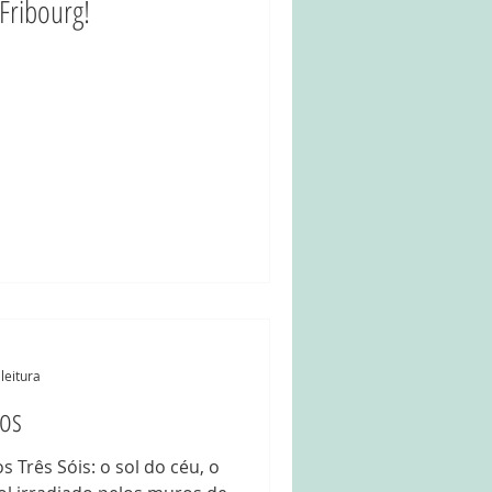
Fribourg!
leitura
dos
 Três Sóis: o sol do céu, o