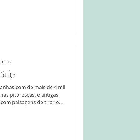
me, havíamos passado um fim
d'Hérens , que me deixou
 pela região. Quando o Gui
de acampar perto do Mont
opei de imediato. Já tínhamos
 leitura
 Suíça
tanhas com de mais de 4 mil
has pitorescas, e antigas
 com paisagens de tirar o
m dos Cantões mais incríveis
ssos amigos Suíços, para
chalé, perto do famoso
hos brilharam de alegria.