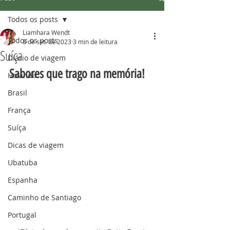
Todos os posts
Liamhara Wendt
Todos os posts
8 de set. de 2023
3 min de leitura
Suíça
Diário de viagem
Sabores que trago na memória!
Holanda
Brasil
França
Suíça
Dicas de viagem
Ubatuba
Espanha
Caminho de Santiago
Portugal