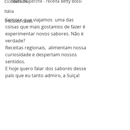
Filets de perche - receita Betty Bossi
Cicloturismo
Itália
Sempre que viajamos  uma das 
Troca de casas
coisas que mais gostamos de fazer é 
experimentar novos sabores. Não é 
verdade?  
Receitas regionais,  alimentam nossa 
curiosidade e despertam nossos 
sentidos.   
E hoje quero falar dos sabores desse 
país que eu tanto admiro, a Suíça! 