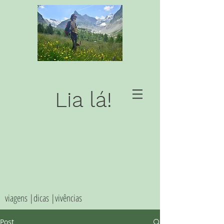
Lia lá!
viagens |dicas |vivências
Post