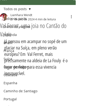
Todos os posts
Liamhara Wendt
Todos os posts
27 de set. de 2024
4 min de leitura
Val Ferret, uma joia no Cantão do
Diário de viagem
Valais
Holanda
Já pensou em acampar no sopé de um 
Brasil
glaciar na Suíça, em pleno verão 
França
europeu? Em  Val Ferret, mais 
Suíça
precisamente na aldeia de La Fouly  é o 
lugar perfeito para essa vivencia 
Dicas de viagem
inesquecível.
Ubatuba
Espanha
Caminho de Santiago
Portugal