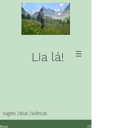
Lia lá!
viagens |dicas |vivências
Post