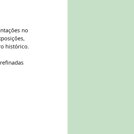
ntações no 
posições, 
o histórico.
refinadas 