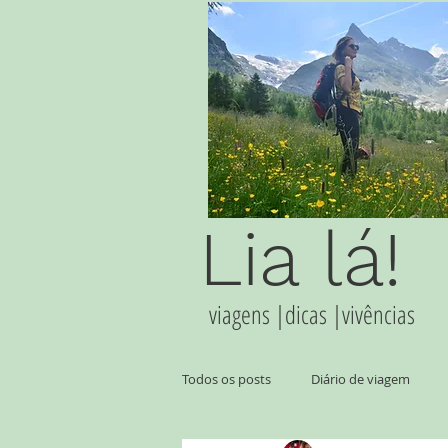
Lia lá!
viagens |dicas |vivências
Todos os posts
Diário de viagem