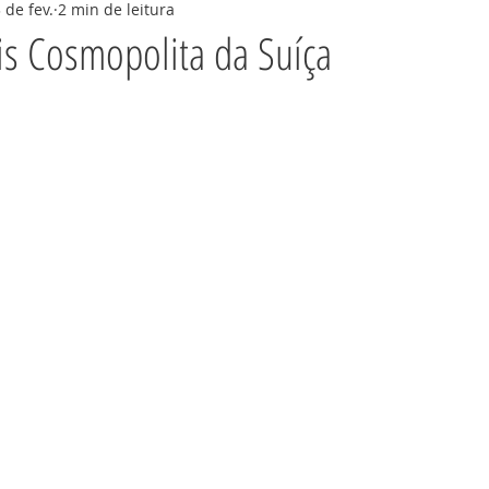
 de fev.
2 min de leitura
Cicloturismo
Itália
Troca de casas
s Cosmopolita da Suíça