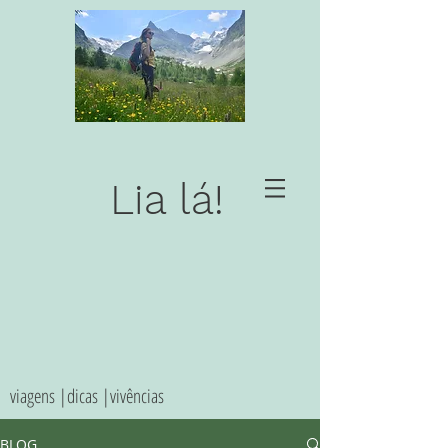
Lia lá!
viagens |dicas |vivências
BLOG