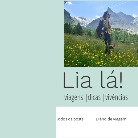
Lia lá!
viagens |dicas |vivências
Todos os posts
Diário de viagem