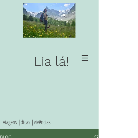
Lia lá!
viagens |dicas |vivências
BLOG