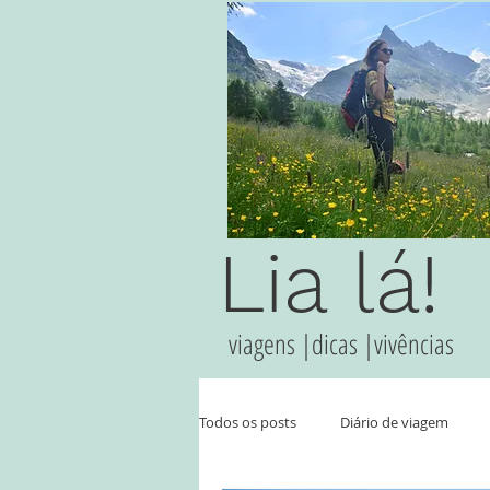
Lia lá!
viagens |dicas |vivências
Todos os posts
Diário de viagem